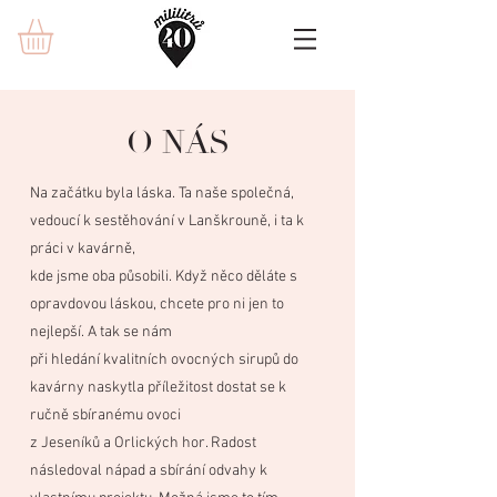
O NÁS
Na začátku byla láska. Ta naše společná,
vedoucí k sestěhování v Lanškrouně, i ta k
práci v kavárně,
kde jsme oba působili. Když něco děláte s
opravdovou láskou, chcete pro ni jen to
nejlepší. A tak se nám
při hledání kvalitních ovocných sirupů do
kavárny naskytla příležitost dostat se k
ručně sbíranému ovoci
z Jeseníků a Orlických hor. Radost
následoval nápad a sbírání odvahy k