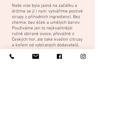
Naše vize byla jasná na začátku a
držíme se jí i nyní: vytváříme poctivé
sirupy z přírodních ingrediencí. Bez
chemie, bez éček a umělých barviv.
Používáme jen to nejkvalitnější
ručně sbírané ovoce, převážně z
Českých hor, ale také kvalitní citrusy
a koření od vybíraných dodavatelů.
Ručně probíhá rovněž celá výroba,
včetně lahvování a etiketování.
V nabídce máme celoroční stálice i
limitované edice dle sezony. 40
mililitrů je doporučená dávka pro
ředění - ať už studené či teplé
varianty nápoje. A protože je
experimentování v kuchyni naší
vášní, většina druhů sirupů se dá
využít také např. jako zálivka do
salátu, k dochucení jogurtu či pro
zpestření vašeho drinku.
Tak na zdraví!